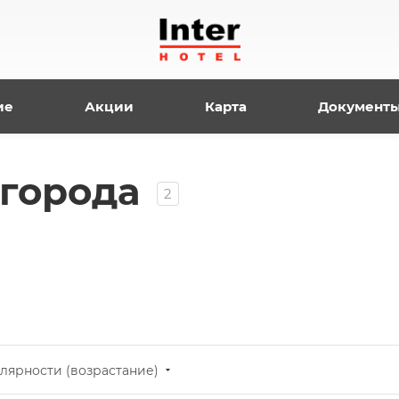
ие
Акции
Карта
Документ
 города
2
лярности (возрастание)