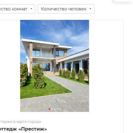
ство комнат
Количество человек
ттеджи в черте города
оттедж «Престиж»