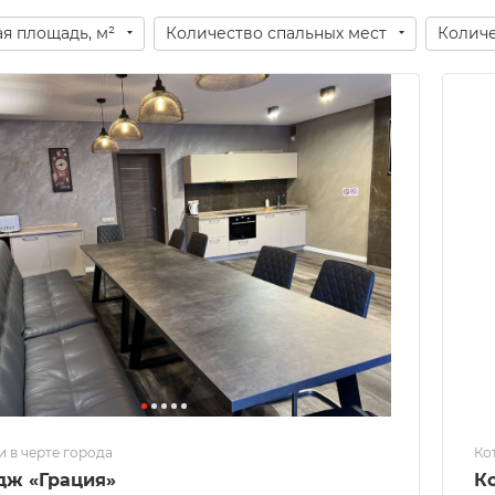
я площадь, м²
Количество спальных мест
Количе
 в черте города
Ко
дж «Грация»
К